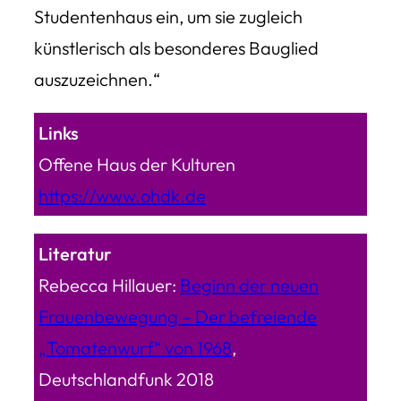
Studentenhaus ein, um sie zugleich
künstlerisch als besonderes Bauglied
auszuzeichnen.“
Links
Offene Haus der Kulturen
https://www.ohdk.de
Literatur
Rebecca Hillauer:
Beginn der neuen
Frauenbewegung – Der befreiende
„Tomatenwurf“ von 1968
,
Deutschlandfunk 2018