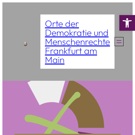
Zum
Werkzeugle
Inhalt
Orte der
springen
Demokratie und
Menschenrechte
Frankfurt am
Main