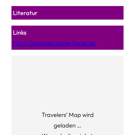
Literatur
Links
https://www.bs-anne-frank.de
Travelers‘ Map wird
geladen …