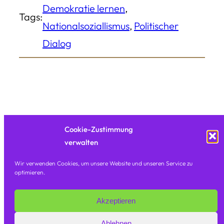
Demokratie lernen
, 
Tags:
Nationalsoziallismus
, 
Politischer
Dialog
Cookie-Zustimmung
verwalten
Wir verwenden Cookies, um unsere Website und unseren Service zu
optimieren.
©
Orte Der Demokratie Und Menschenrechte
·
Akzeptieren
2023
Frankfurt Am Main
Ablehnen