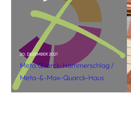
20. DEZEMBER 2021
Meta Quarck-Hammerschlag /
Meta-&-Max-Quarck-Haus