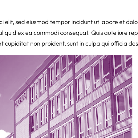
ci elit, sed eiusmod tempor incidunt ut labore et d
t aliquid ex ea commodi consequat. Quis aute iure repr
t cupiditat non proident, sunt in culpa qui officia de