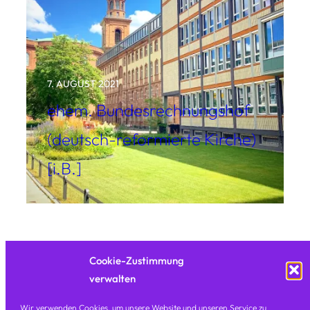
7. AUGUST 2021
ehem. Bundesrechnungshof
(deutsch-reformierte Kirche)
[i.B.]
Cookie-Zustimmung
verwalten
Wir verwenden Cookies, um unsere Website und unseren Service zu