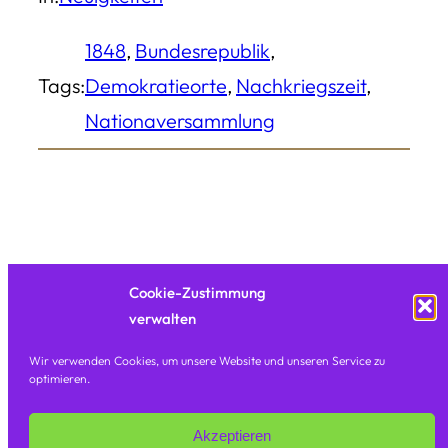
1848
, 
Bundesrepublik
, 
Tags:
Demokratieorte
, 
Nachkriegszeit
, 
Nationaversammlung
Cookie-Zustimmung
verwalten
Wir verwenden Cookies, um unsere Website und unseren Service zu
optimieren.
©
Orte Der Demokratie Und Menschenrechte
·
Akzeptieren